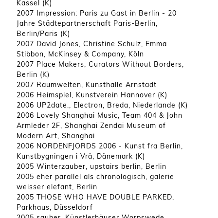
Kassel (K)
2007 Impression: Paris zu Gast in Berlin - 20
Jahre Städtepartnerschaft Paris-Berlin,
Berlin/Paris (K)
2007 David Jones, Christine Schulz, Emma
Stibbon, McKinsey & Company, Köln
2007 Place Makers, Curators Without Borders,
Berlin (K)
2007 Raumwelten, Kunsthalle Arnstadt
2006 Heimspiel, Kunstverein Hannover (K)
2006 UP2date., Electron, Breda, Niederlande (K)
2006 Lovely Shanghai Music, Team 404 & John
Armleder 2F, Shanghai Zendai Museum of
Modern Art, Shanghai
2006 NORDENFJORDS 2006 - Kunst fra Berlin,
Kunstbygningen i Vrå, Dänemark (K)
2005 Winterzauber, upstairs berlin, Berlin
2005 eher parallel als chronologisch, galerie
weisser elefant, Berlin
2005 THOSE WHO HAVE DOUBLE PARKED,
Parkhaus, Düsseldorf
2005 sauber, Künstlerhäuser Worpswede