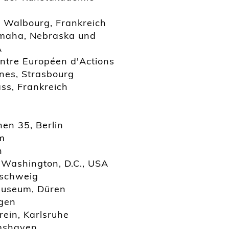
 Walbourg, Frankreich
Omaha, Nebraska und
A
ntre Européen d'Actions
nes, Strasbourg
ss, Frankreich
en 35, Berlin
m
n
 Washington, D.C., USA
nschweig
useum, Düren
ngen
ein, Karlsruhe
lmshaven