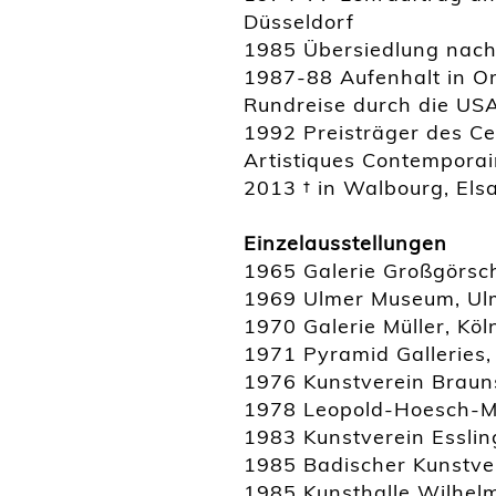
Düsseldorf
1985 Übersiedlung nach
1987-88 Aufenhalt in 
Rundreise durch die US
1992 Preisträger des Ce
Artistiques Contemporai
2013 † in Walbourg, Elsa
Einzelausstellungen
1965 Galerie Großgörsch
1969 Ulmer Museum, Ul
1970 Galerie Müller, Köl
1971 Pyramid Galleries,
1976 Kunstverein Brau
1978 Leopold-Hoesch-M
1983 Kunstverein Essli
1985 Badischer Kunstver
1985 Kunsthalle Wilhe